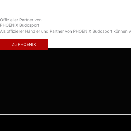
Offizieller Partner von
PHOENIX Budosport
Als offizieller Händler und Partner von PHOENIX Budosport können wi
Zu PHOENIX